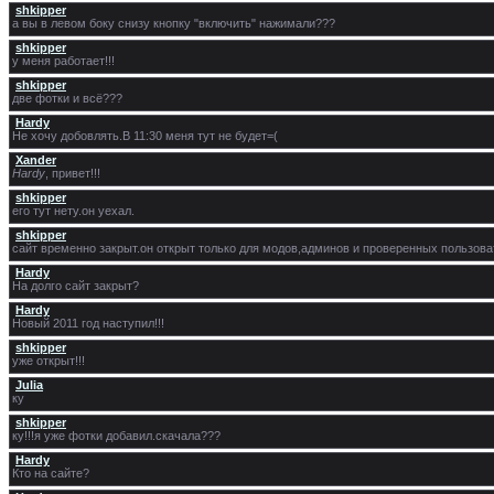
shkipper
а вы в левом боку снизу кнопку "включить" нажимали???
shkipper
у меня работает!!!
shkipper
две фотки и всё???
Hardy
Не хочу добовлять.В 11:30 меня тут не будет=(
Xander
Hardy
, привет!!!
shkipper
его тут нету.он уехал.
shkipper
сайт временно закрыт.он открыт только для модов,админов и проверенных пользова
Hardy
На долго сайт закрыт?
Hardy
Новый 2011 год наступил!!!
shkipper
уже открыт!!!
Julia
ку
shkipper
ку!!!я уже фотки добавил.скачала???
Hardy
Кто на сайте?