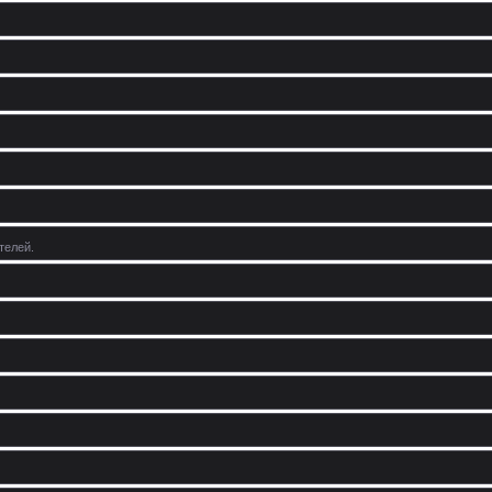
телей.